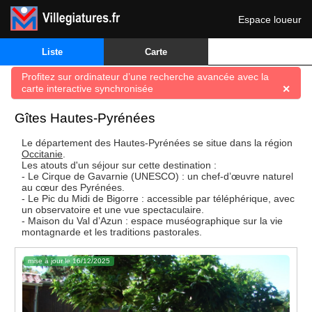
Espace loueur
🔍
Liste
Carte
Profitez sur ordinateur d’une recherche avancée avec la
carte interactive synchronisée
✕
Gîtes Hautes-Pyrénées
Le département des Hautes-Pyrénées se situe dans la région
Occitanie
.
Les atouts d'un séjour sur cette destination :
- Le Cirque de Gavarnie (UNESCO) : un chef-d’œuvre naturel
au cœur des Pyrénées.
- Le Pic du Midi de Bigorre : accessible par téléphérique, avec
un observatoire et une vue spectaculaire.
- Maison du Val d’Azun : espace muséographique sur la vie
montagnarde et les traditions pastorales.
mise à jour le 16/12/2025