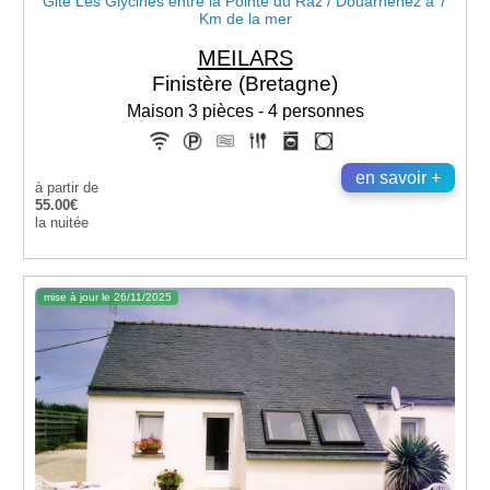
Gite Les Glycines entre la Pointe du Raz / Douarnenez à 7
Km de la mer
MEILARS
Finistère (Bretagne)
Maison 3 pièces - 4 personnes
en savoir +
à partir de
55.00€
la nuitée
mise à jour le 26/11/2025