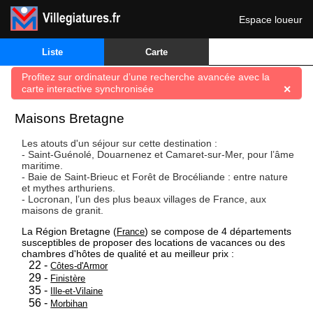
Espace loueur
🔍
Liste
Carte
Profitez sur ordinateur d’une recherche avancée avec la
carte interactive synchronisée
✕
Maisons Bretagne
Les atouts d'un séjour sur cette destination :
- Saint-Guénolé, Douarnenez et Camaret-sur-Mer, pour l’âme
maritime.
- Baie de Saint-Brieuc et Forêt de Brocéliande : entre nature
et mythes arthuriens.
- Locronan, l’un des plus beaux villages de France, aux
maisons de granit.
La Région Bretagne (
) se compose de 4 départements
France
susceptibles de proposer des locations de vacances ou des
chambres d'hôtes de qualité et au meilleur prix :
22 -
Côtes-d'Armor
29 -
Finistère
35 -
Ille-et-Vilaine
56 -
Morbihan